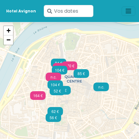
Saisissez
Hotel Avignon
vos
dates
+
−
84 €
470 €
125 €
104 €
85 €
n.c.
104 €
n.c.
78 €
52 €
164 €
62 €
56 €