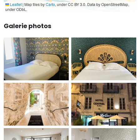
Leaflet
|
Map tiles by
Carto
, under CC BY 3.0. Data by OpenStreetMap,
under ODbL.
Galerie photos