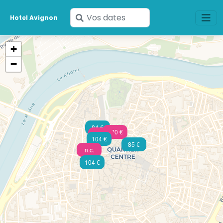
Saisissez
Hotel Avignon
vos
dates
+
−
84 €
470 €
125 €
104 €
85 €
n.c.
104 €