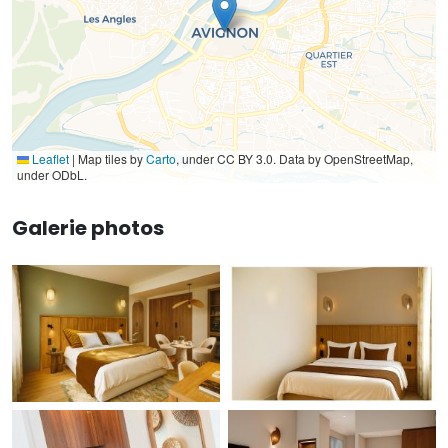
Leaflet
|
Map tiles by
Carto
, under CC BY 3.0. Data by OpenStreetMap,
under ODbL.
Galerie photos