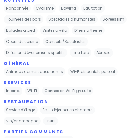
Randonnée
Cyclisme
Bowling
Équitation
Tournées des bars
Spectacles d'humoristes
Soirées film
Balades à pied
Visites à vélo
Dîners à thème
Cours de cuisine
Concerts/Spectacles
Diffusion d'événements sportifs
Tir à l'arc
Aérobic
GÉNÉRAL
Animaux domestiques admis
Wi-Fi disponible partout
SERVICES
Internet
Wi-Fi
Connexion Wi-Fi gratuite
RESTAURATION
Service d'étage
Petit-déjeuner en chambre
Vin/champagne
Fruits
PARTIES COMMUNES