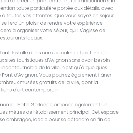
ité à créer un pont entre l’hôtel traditionnel et la
ention toute particulière portée aux détails, avec
e à toutes vos attentes. Que vous soyez en séjour
e se fera un plaisir de rendre votre expérience
idera à organiser votre séjour, qu'il s'agisse de
restaurants locaux.
out. Installé dans une rue calme et piétonne, il
 sites touristiques d'Avignon sans avoir besoin
 incontournable de la ville, n'est qu'à quelques
 Pont d'Avignon. Vous pourrez également flâner
ombreux musées gratuits de la ville, dont la
itions d'art contemporain.
tonome, l’Hôtel Garlande propose également un
es mètres de l’établissement principal. Cet espace
se ombragée, idéale pour se détendre en fin de