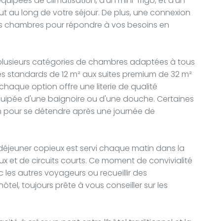
ipées de climatisation, d’un mini-frigo, et d’un
out au long de votre séjour. De plus, une connexion
 les chambres pour répondre à vos besoins en
plusieurs catégories de chambres adaptées à tous
 standards de 12 m² aux suites premium de 32 m²
chaque option offre une literie de qualité
équipée d'une baignoire ou d'une douche. Certaines
 pour se détendre après une journée de
déjeuner copieux est servi chaque matin dans la
x et de circuits courts. Ce moment de convivialité
 les autres voyageurs ou recueillir des
el, toujours prête à vous conseiller sur les