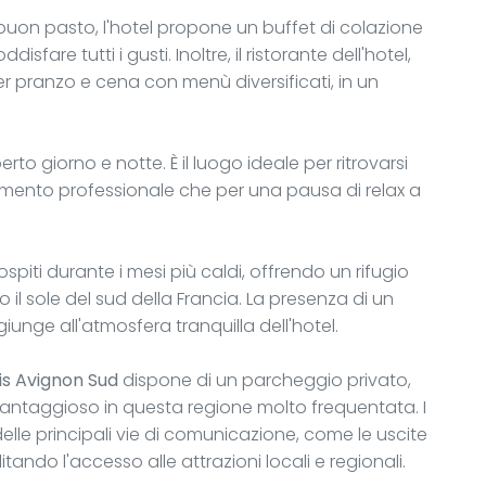
 buon pasto, l'hotel propone un buffet di colazione
isfare tutti i gusti. Inoltre, il ristorante dell'hotel,
ni per pranzo e cena con menù diversificati, in un
rto giorno e notte. È il luogo ideale per ritrovarsi
amento professionale che per una pausa di relax a
spiti durante i mesi più caldi, offrendo un rifugio
o il sole del sud della Francia. La presenza di un
unge all'atmosfera tranquilla dell'hotel.
bis Avignon Sud
dispone di un parcheggio privato,
 vantaggioso in questa regione molto frequentata. I
lle principali vie di comunicazione, come le uscite
itando l'accesso alle attrazioni locali e regionali.