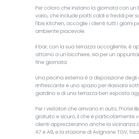
Per coloro che iniziano la giornata con un
vario, che include piatti caldi e freddi per sodd
l'ibis Kitchen, accoglie i clienti tutti i gior
ambiente piacevole.
Il bar, con la sua terrazza accogliente, è ape
attorno a un bicchiere, sia per un appunt
fine giornata.
Una piscina esterna è a disposizione degli o
rinfrescante e uno spazio per rilassarsi sott
giardino e di una terrazza ben esposta aggi
Per i visitatori che arrivano in auto, l'hotel
i
gratuito e sicuro, il che è particolarmente
clienti apprezzeranno anche la vicinanza de
A7 e A9, e la stazione di Avignone TGV, facil