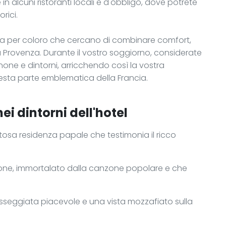
in alcuni ristoranti locali è d'obbligo, dove potrete
rici.
a per coloro che cercano di combinare comfort,
a Provenza. Durante il vostro soggiorno, considerate
gnone e dintorni, arricchendo così la vostra
esta parte emblematica della Francia.
ei dintorni dell'hotel
stosa residenza papale che testimonia il ricco
one, immortalato dalla canzone popolare e che
asseggiata piacevole e una vista mozzafiato sulla