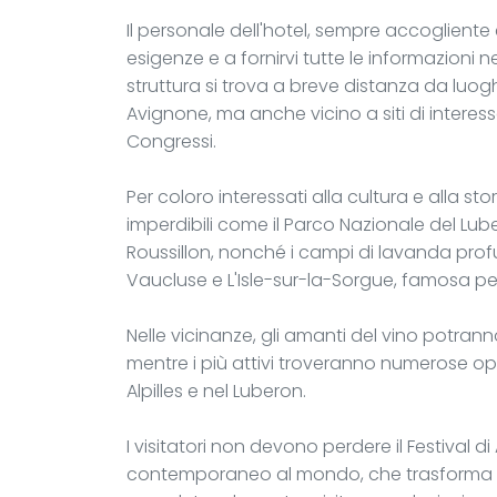
Il personale dell'hotel, sempre accogliente
esigenze e a fornirvi tutte le informazioni n
struttura si trova a breve distanza da luogh
Avignone, ma anche vicino a siti di interess
Congressi.
Per coloro interessati alla cultura e alla st
imperdibili come il Parco Nazionale del Lube
Roussillon, nonché i campi di lavanda profu
Vaucluse e L'Isle-sur-la-Sorgue, famosa per 
Nelle vicinanze, gli amanti del vino potra
mentre i più attivi troveranno numerose opzi
Alpilles e nel Luberon.
I visitatori non devono perdere il Festival d
contemporaneo al mondo, che trasforma la 