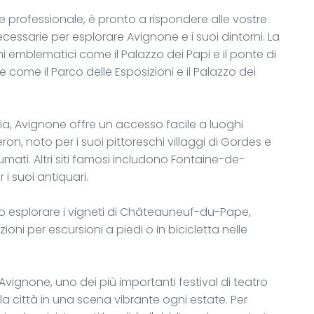
 e professionale, è pronto a rispondere alle vostre
ecessarie per esplorare Avignone e i suoi dintorni. La
i emblematici come il Palazzo dei Papi e il ponte di
e come il Parco delle Esposizioni e il Palazzo dei
oria, Avignone offre un accesso facile a luoghi
ron, noto per i suoi pittoreschi villaggi di Gordes e
mati. Altri siti famosi includono Fontaine-de-
i suoi antiquari.
nno esplorare i vigneti di Châteauneuf-du-Pape,
oni per escursioni a piedi o in bicicletta nelle
i Avignone, uno dei più importanti festival di teatro
città in una scena vibrante ogni estate. Per