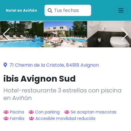
Ingresa
Hotel en Aviñón
tus
fechas
71 Chemin de la Cristole, 84918 Avignon
ibis Avignon Sud
Hotel-restaurante 3 estrellas con piscina
en Aviñón
Piscina
Con parking
Se aceptan mascotas
Familia
Accesible movilidad reducida