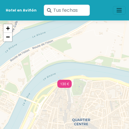
Ingresa
Hotel en Aviñón
tus
fechas
+
−
130 €