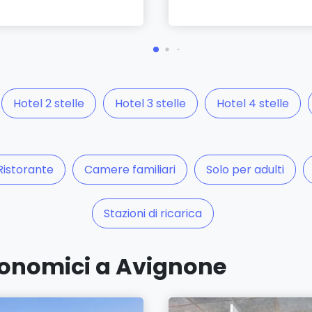
Hotel 2 stelle
Hotel 3 stelle
Hotel 4 stelle
Ristorante
Camere familiari
Solo per adulti
Stazioni di ricarica
economici a Avignone