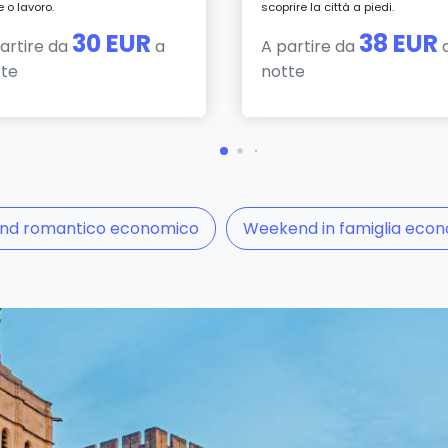
e o lavoro.
scoprire la città a piedi.
30 EUR
38 EUR
artire da
a
A partire da
tte
notte
nd romantico economico
Weekend in famiglia eco