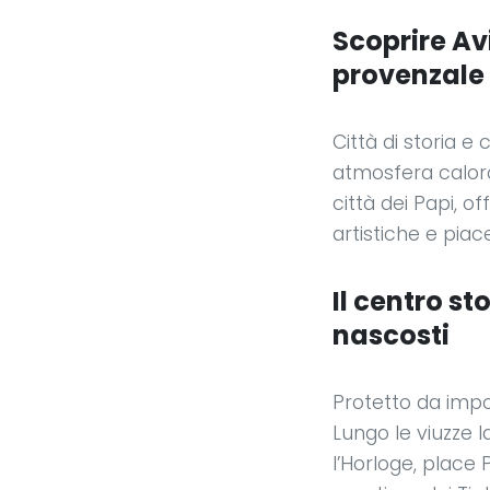
Scoprire Av
provenzale
Città di storia e
atmosfera caloros
città dei Papi, o
artistiche e piac
Il centro st
nascosti
Protetto da impon
Lungo le viuzze 
l’Horloge, place 