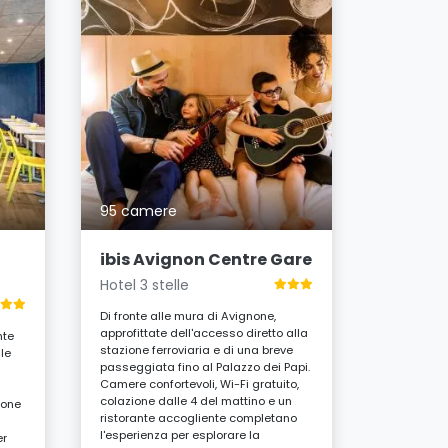
75 came
ibis A
De L'E
Hotel 3 s
95 camere
A pochi pa
e dal Pala
ibis Avignon Centre Gare
soggiorno 
Hotel 3 stelle
moderne e 
ombreggiat
Di fronte alle mura di Avignone,
del mattino
approfittate dell'accesso diretto alla
nte
riunioni: u
stazione ferroviaria e di una breve
lle
e scoperte
passeggiata fino al Palazzo dei Papi.
a
Camere confortevoli, Wi-Fi gratuito,
i
A parti
colazione dalle 4 del mattino e un
ione
notte
ristorante accogliente completano
l'esperienza per esplorare la
er