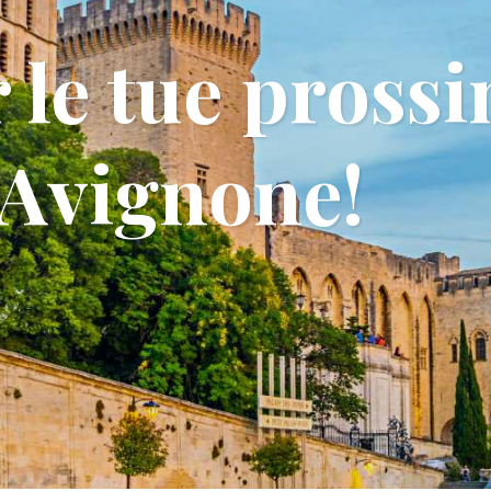
 le tue pross
 Avignone!