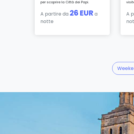
per scoprire la Città dei Papi.
visit
26 EUR
A partire da
a
A p
notte
no
Weeke