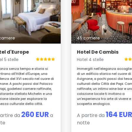
camere
45 camere
tel d'Europe
Hotel De Cambis
l 5 stelle
Hotel 4 stelle
anza senza tempo e storia si
Immergiti nell'eleganza accoglie
ntrano all’Hôtel d’Europe, una
di un edificio storico nel cuore di
denza del XVI secolo nel cuore di
Avignone, a pochi passi dai tesor
none. A pochi passi dal Palazzo
culturali della Città dei Papi. Ca
Papi, godetevi camere raffinate,
raffinate, un intimo wine bar e un
istorante stellato Michelin e una
colazione locale ti invitano a
zione ideale per esplorare la
un'esperienza tra arte di vivere e
hezza culturale della città.
scoperta enologica.
260 EUR
164 EU
artire da
a
A partire da
tte
notte