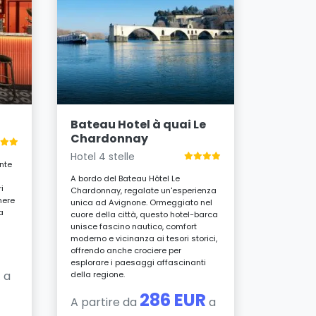
132 cam
Mercur
TGV
Hotel 4 s
Godetevi u
modernità 
Bateau Hotel à quai Le
pochi pass
Chardonnay
Avignone.
Hotel 4 stelle
ristorante 
nte
sale riunio
A bordo del Bateau Hôtel Le
perfetto pe
i
Chardonnay, regalate un'esperienza
e storici de
mere
unica ad Avignone. Ormeggiato nel
a
cuore della città, questo hotel-barca
A parti
unisce fascino nautico, comfort
notte
moderno e vicinanza ai tesori storici,
offrendo anche crociere per
esplorare i paesaggi affascinanti
R
a
della regione.
286 EUR
A partire da
a