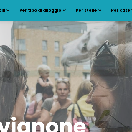
ili
Per tipo di alloggio
Per stelle
Per cate
Avignone