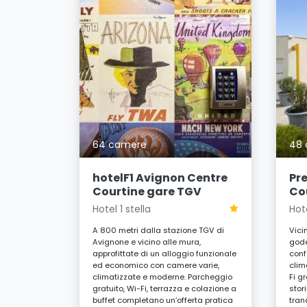
aints
64 camere
48
quillo nel
tel
dai luoghi
hotelF1 Avignon Centre
Pr
i,
Courtine gare TGV
Co
o e
 vi
Hotel 1 stella
Hote
rambusto,
che della
A 800 metri dalla stazione TGV di
Vici
Avignone e vicino alle mura,
gode
approfittate di un alloggio funzionale
conf
UR
ed economico con camere varie,
clim
a
climatizzate e moderne. Parcheggio
Fi gr
gratuito, Wi-Fi, terrazza e colazione a
stor
buffet completano un’offerta pratica
tran