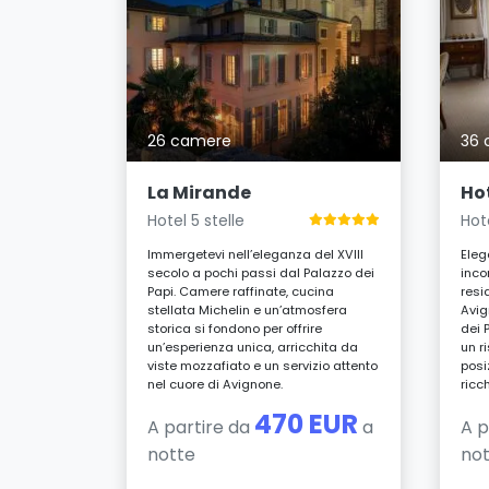
vignon
26 camere
36 
cezionale
 il Palazzo
La Mirande
Ho
isce
Hotel 5 stelle
Hote
Camere
reggiata,
Immergetevi nell’eleganza del XVIII
Eleg
sale
secolo a pochi passi dal Palazzo dei
inco
re
Papi. Camere raffinate, cucina
resi
te di
stellata Michelin e un’atmosfera
Avig
storica si fondono per offrire
dei 
EUR
un’esperienza unica, arricchita da
un r
a
viste mozzafiato e un servizio attento
posi
nel cuore di Avignone.
ricc
470 EUR
A partire da
a
A p
notte
no