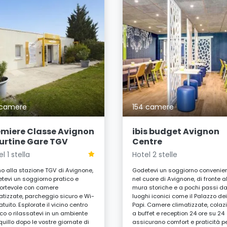
 camere
154 camere
emiere Classe Avignon
ibis budget Avignon
urtine Gare TGV
Centre
l 1 stella
Hotel 2 stelle
no alla stazione TGV di Avignone,
Godetevi un soggiorno convenie
tevi un soggiorno pratico e
nel cuore di Avignone, di fronte a
ortevole con camere
mura storiche e a pochi passi d
atizzate, parcheggio sicuro e Wi-
luoghi iconici come il Palazzo de
atuito. Esplorate il vicino centro
Papi. Camere climatizzate, colaz
ico o rilassatevi in un ambiente
a buffet e reception 24 ore su 24
quillo dopo le vostre giornate di
assicurano comfort e praticità p