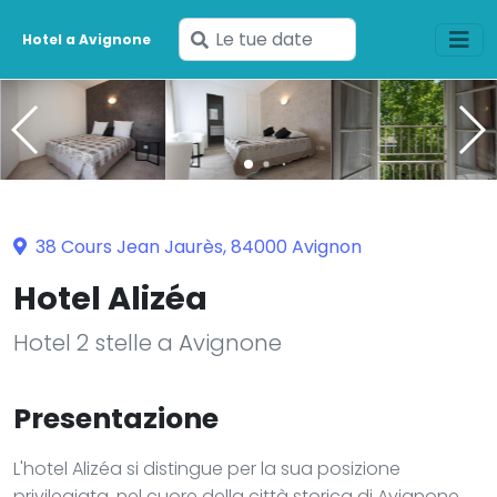
Inserisci
Hotel a Avignone
le
tue
date
38 Cours Jean Jaurès, 84000 Avignon
Hotel Alizéa
Hotel 2 stelle a Avignone
Presentazione
L'hotel Alizéa si distingue per la sua posizione
privilegiata, nel cuore della città storica di Avignone.