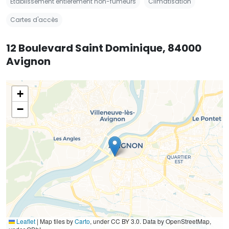
Établissement entièrement non-fumeurs
Climatisation
Cartes d'accès
12 Boulevard Saint Dominique, 84000
Avignon
+
−
Leaflet
|
Map tiles by
Carto
, under CC BY 3.0. Data by OpenStreetMap,