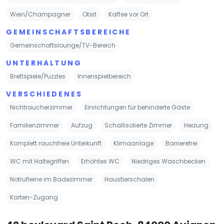
Wein/Champagner
Obst
Kaffee vor Ort
GEMEINSCHAFTSBEREICHE
Gemeinschaftslounge/TV-Bereich
UNTERHALTUNG
Brettspiele/Puzzles
Innenspielbereich
VERSCHIEDENES
Nichtraucherzimmer
Einrichtungen für behinderte Gäste
Familienzimmer
Aufzug
Schallisolierte Zimmer
Heizung
Komplett rauchfreie Unterkunft
Klimaanlage
Barrierefrei
WC mit Haltegriffen
Erhöhtes WC
Niedriges Waschbecken
Notrufleine im Badezimmer
Haustierschalen
Karten-Zugang