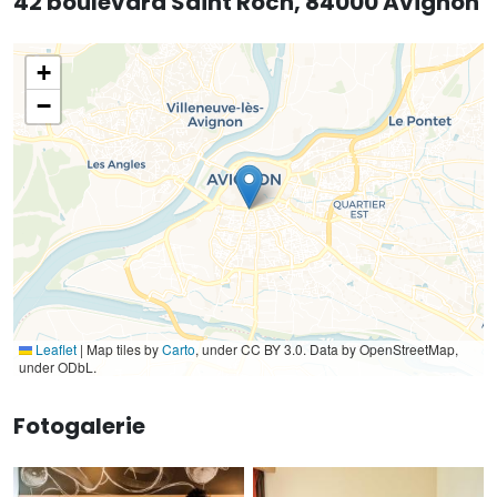
42 boulevard Saint Roch, 84000 Avignon
+
−
Leaflet
|
Map tiles by
Carto
, under CC BY 3.0. Data by OpenStreetMap,
under ODbL.
Fotogalerie