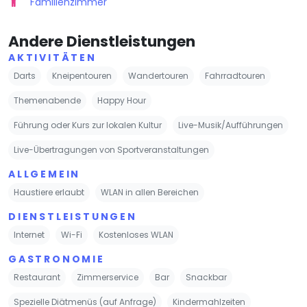
Familienzimmer
Andere Dienstleistungen
AKTIVITÄTEN
Darts
Kneipentouren
Wandertouren
Fahrradtouren
Themenabende
Happy Hour
Führung oder Kurs zur lokalen Kultur
Live-Musik/Aufführungen
Live-Übertragungen von Sportveranstaltungen
ALLGEMEIN
Haustiere erlaubt
WLAN in allen Bereichen
DIENSTLEISTUNGEN
Internet
Wi-Fi
Kostenloses WLAN
GASTRONOMIE
Restaurant
Zimmerservice
Bar
Snackbar
Spezielle Diätmenüs (auf Anfrage)
Kindermahlzeiten