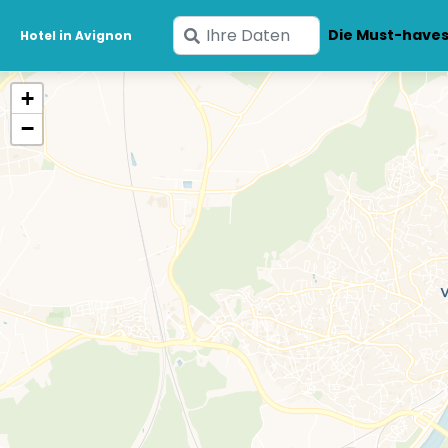
Geben
Die Must-have
Hotel in Avignon
Sie
Ihre
+
Daten
−
ein