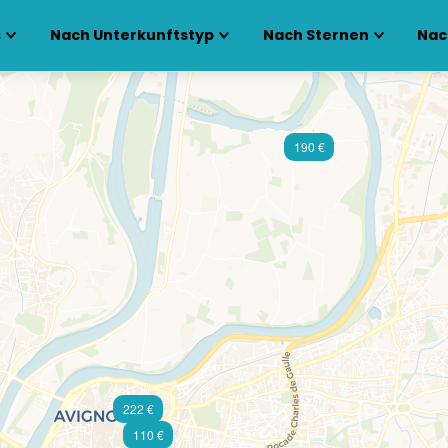
s
Nach Unterkunftstyp
Nach Sternen
Nac
190 €
222 €
110 €