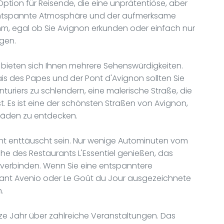
Option für Reisende, die eine unprätentiöse, aber
 entspannte Atmosphäre und der aufmerksame
, egal ob Sie Avignon erkunden oder einfach nur
gen.
 bieten sich Ihnen mehrere Sehenswürdigkeiten.
 des Papes und der Pont d'Avignon sollten Sie
nturiers zu schlendern, eine malerische Straße, die
 Es ist eine der schönsten Straßen von Avignon,
släden zu entdecken.
cht enttäuscht sein. Nur wenige Autominuten vom
üche des Restaurants L'Essentiel genießen, das
e verbinden. Wenn Sie eine entspanntere
ant Avenio oder Le Goût du Jour ausgezeichnete
.
nze Jahr über zahlreiche Veranstaltungen. Das