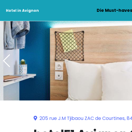
Die Must-have
Hotel in Avignon
205 rue J.M Tjibaou ZAC de Courtines, 