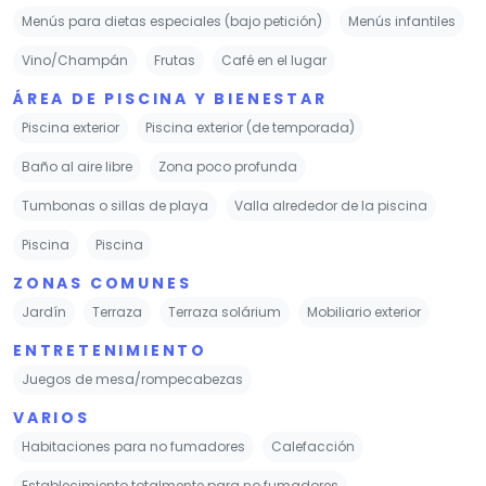
Menús para dietas especiales (bajo petición)
Menús infantiles
Vino/Champán
Frutas
Café en el lugar
ÁREA DE PISCINA Y BIENESTAR
Piscina exterior
Piscina exterior (de temporada)
Baño al aire libre
Zona poco profunda
Tumbonas o sillas de playa
Valla alrededor de la piscina
Piscina
Piscina
ZONAS COMUNES
Jardín
Terraza
Terraza solárium
Mobiliario exterior
ENTRETENIMIENTO
Juegos de mesa/rompecabezas
VARIOS
Habitaciones para no fumadores
Calefacción
Establecimiento totalmente para no fumadores