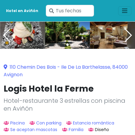
Ingresa
Hotel en Aviñón
tus
fechas
110 Chemin Des Bois - Ile De La Barthelasse, 84000
Avignon
Logis Hotel la Ferme
Hotel-restaurante 3 estrellas con piscina
en Aviñón
Piscina
Con parking
Estancia romántica
Se aceptan mascotas
Familia
Diseño