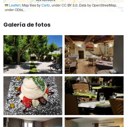
Leaflet
|
Map tiles by
Carto
, under CC BY 3.0. Data by OpenStreetMap,
under ODbL.
Galería de fotos