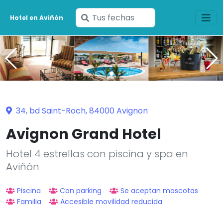
Ingresa
Hotel en Aviñón
tus
fechas
34, bd Saint-Roch, 84000 Avignon
Avignon Grand Hotel
Hotel 4 estrellas con piscina y spa en
Aviñón
Piscina
Con parking
Se aceptan mascotas
Familia
Accesible movilidad reducida